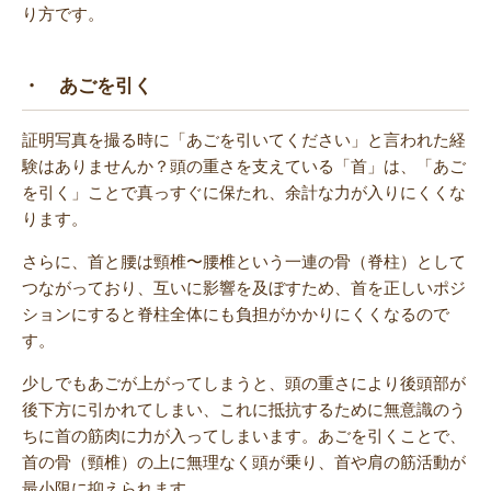
り方です。
・ あごを引く
証明写真を撮る時に「あごを引いてください」と言われた経
験はありませんか？頭の重さを支えている「首」は、「あご
を引く」ことで真っすぐに保たれ、余計な力が入りにくくな
ります。
さらに、首と腰は頸椎〜腰椎という一連の骨（脊柱）として
つながっており、互いに影響を及ぼすため、首を正しいポジ
ションにすると脊柱全体にも負担がかかりにくくなるので
す。
少しでもあごが上がってしまうと、頭の重さにより後頭部が
後下方に引かれてしまい、これに抵抗するために無意識のう
ちに首の筋肉に力が入ってしまいます。あごを引くことで、
首の骨（頸椎）の上に無理なく頭が乗り、首や肩の筋活動が
最小限に抑えられます。