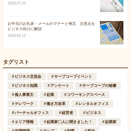
2026.07.23
お中元のお礼状・メールのマナーと例文、注意点を
ビジネス向けに解説
2026.05.12
タグリスト
ビジネス交流会
サーブコープイベント
ビジネス知識
アンケート
サーブコープの秘書
個人事業主
起業
コワーキングスペース
テレワーク
働き方改革
レンタルオフィス
バーチャルオフィス
経営者
ビジネス
エリア情報
起業家〇人に聞きました！
起業家
体調管理
グッズ
副業
税金