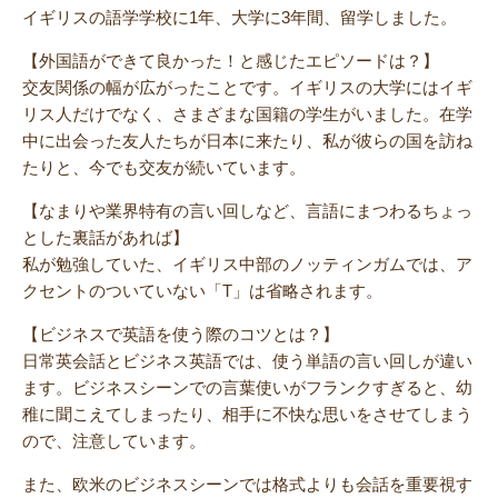
イギリスの語学学校に1年、大学に3年間、留学しました。
【外国語ができて良かった！と感じたエピソードは？】
交友関係の幅が広がったことです。イギリスの大学にはイギ
リス人だけでなく、さまざまな国籍の学生がいました。在学
中に出会った友人たちが日本に来たり、私が彼らの国を訪ね
たりと、今でも交友が続いています。
【なまりや業界特有の言い回しなど、言語にまつわるちょっ
とした裏話があれば】
私が勉強していた、イギリス中部のノッティンガムでは、ア
クセントのついていない「T」は省略されます。
【ビジネスで英語を使う際のコツとは？】
日常英会話とビジネス英語では、使う単語の言い回しが違い
ます。ビジネスシーンでの言葉使いがフランクすぎると、幼
稚に聞こえてしまったり、相手に不快な思いをさせてしまう
ので、注意しています。
また、欧米のビジネスシーンでは格式よりも会話を重要視す