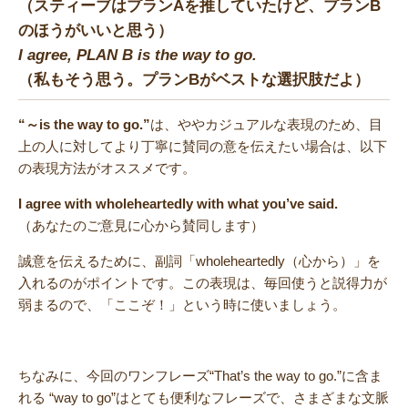
（スティーブはプランAを推していたけど、プランB
のほうがいいと思う）
I agree, PLAN B is the way to go.
（私もそう思う。プランBがベストな選択肢だよ）
“～is the way to go.”
は、ややカジュアルな表現のため、目
上の人に対してより丁寧に賛同の意を伝えたい場合は、以下
の表現方法がオススメです。
I agree with wholeheartedly with what you’ve said.
（あなたのご意見に心から賛同します）
誠意を伝えるために、副詞「wholeheartedly（心から）」を
入れるのがポイントです。この表現は、毎回使うと説得力が
弱まるので、「ここぞ！」という時に使いましょう。
ちなみに、今回のワンフレーズ“That’s the way to go.”に含ま
れる “way to go”はとても便利なフレーズで、さまざまな文脈