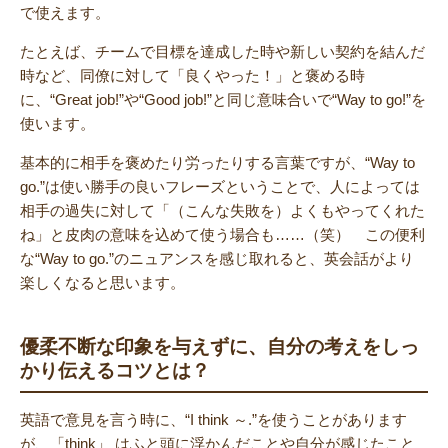
で使えます。
たとえば、チームで目標を達成した時や新しい契約を結んだ
時など、同僚に対して「良くやった！」と褒める時
に、“Great job!”や“Good job!”と同じ意味合いで“Way to go!”を
使います。
基本的に相手を褒めたり労ったりする言葉ですが、“Way to
go.”は使い勝手の良いフレーズということで、人によっては
相手の過失に対して「（こんな失敗を）よくもやってくれた
ね」と皮肉の意味を込めて使う場合も……（笑） この便利
な“Way to go.”のニュアンスを感じ取れると、英会話がより
楽しくなると思います。
優柔不断な印象を与えずに、自分の考えをしっ
かり伝えるコツとは？
英語で意見を言う時に、“I think ～.”を使うことがあります
が、「think」 はふと頭に浮かんだことや自分が感じたこと