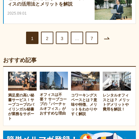
ィスの活用法とメリットを解説
2025.09.01
1
2
3
…
7
おすすめ記事
オフィスは不
満足度の高い秘
コワーキングス
レンタルオフィ
要？ サーブコー
書サービス！サ
ペースとは？意
スとは？ メリッ
プの「バーチャ
ーブコープのバ
味や特徴、メリ
トデメリットや
ルオフィス」が
イリンガル秘書
ットをわかりや
費用を解説！
おすすめな理由
が業務をサポー
すく解説
ト