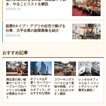
き、やることリストを解説
2026.07.16
副業9タイプ！ アプリや在宅で稼げる
仕事、大手企業の副業募集を紹介
2026.07.01
おすすめ記事
オフィスは不
満足度の高い秘
コワーキングス
レンタルオフィ
要？ サーブコー
書サービス！サ
ペースとは？意
スとは？ メリッ
プの「バーチャ
ーブコープのバ
味や特徴、メリ
トデメリットや
ルオフィス」が
イリンガル秘書
ットをわかりや
費用を解説！
おすすめな理由
が業務をサポー
すく解説
ト