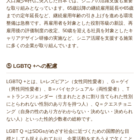
人口減少時代に突入した日本では、シニアの活躍支援も重要
な取り組みとなっています。65歳以降の継続雇用延長や65歳
までの定年延長など、継続雇用年齢の引き上げを進める環境
整備は急務です。再雇用者を対象とした役割等級の新設、再
雇用後の評価制度の改定、50歳を迎える社員を対象としたキ
ャリアデザイン研修の実施など、シニア活躍を支援する施策
に多くの企業が取り組んでいます。
⑤ LGBTQ +への配慮
LGBTQ +とは、L=レズビアン（女性同性愛者）、G＝ゲイ
（男性同性愛者）、B＝バイセクシュアル（両性愛者）、T
＝トランスジェンダー（生まれたときに割り当てられた性別
にとらわれない性別のあり方を持つ人）、Q＝クエスチョニ
ング（自身の性のあり方がわからない・決めない・決められ
ない人）といった性的少数者の総称です。
LGBT Q +はSDGsがめざす社会に近づくための国際的な目
標としても捉えられており、企業活動をするうえで欠くこと