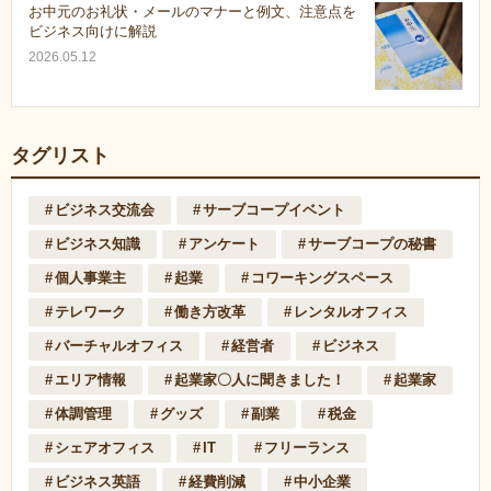
お中元のお礼状・メールのマナーと例文、注意点を
ビジネス向けに解説
2026.05.12
タグリスト
ビジネス交流会
サーブコープイベント
ビジネス知識
アンケート
サーブコープの秘書
個人事業主
起業
コワーキングスペース
テレワーク
働き方改革
レンタルオフィス
バーチャルオフィス
経営者
ビジネス
エリア情報
起業家〇人に聞きました！
起業家
体調管理
グッズ
副業
税金
シェアオフィス
IT
フリーランス
ビジネス英語
経費削減
中小企業