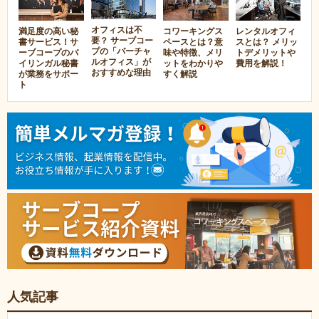
オフィスは不
満足度の高い秘
コワーキングス
レンタルオフィ
要？ サーブコー
書サービス！サ
ペースとは？意
スとは？ メリッ
プの「バーチャ
ーブコープのバ
味や特徴、メリ
トデメリットや
ルオフィス」が
イリンガル秘書
ットをわかりや
費用を解説！
おすすめな理由
が業務をサポー
すく解説
ト
人気記事