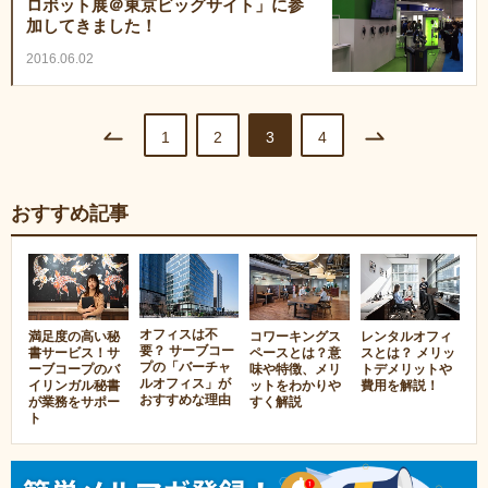
ロボット展＠東京ビッグサイト」に参
加してきました！
2016.06.02
1
2
3
4
おすすめ記事
オフィスは不
満足度の高い秘
コワーキングス
レンタルオフィ
要？ サーブコー
書サービス！サ
ペースとは？意
スとは？ メリッ
プの「バーチャ
ーブコープのバ
味や特徴、メリ
トデメリットや
ルオフィス」が
イリンガル秘書
ットをわかりや
費用を解説！
おすすめな理由
が業務をサポー
すく解説
ト