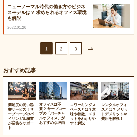
ニューノーマル時代の働き方やビジネ
スモデルは？ 求められるオフィス環境
も解説
2022.01.26
1
2
3
おすすめ記事
オフィスは不
満足度の高い秘
コワーキングス
レンタルオフィ
要？ サーブコー
書サービス！サ
ペースとは？意
スとは？ メリッ
プの「バーチャ
ーブコープのバ
味や特徴、メリ
トデメリットや
ルオフィス」が
イリンガル秘書
ットをわかりや
費用を解説！
おすすめな理由
が業務をサポー
すく解説
ト