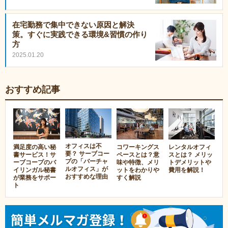
在宅勤務で集中できない原因と解決
策。すぐに実践できる環境&習慣の作り
方
2025.01.20
おすすめ記事
オフィスは不
満足度の高い秘
コワーキングス
レンタルオフィ
要？ サーブコー
書サービス！サ
ペースとは？意
スとは？ メリッ
プの「バーチャ
ーブコープのバ
味や特徴、メリ
トデメリットや
ルオフィス」が
イリンガル秘書
ットをわかりや
費用を解説！
おすすめな理由
が業務をサポー
すく解説
ト