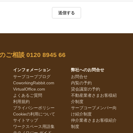
送信する
のご相談
0120 8945 66
インフォメーション
弊社へのお問合せ
サーブコープブログ
お問合せ
CoworkingRabbit.com
内覧の予約
VirtualOffice.com
貸会議室の予約
よくあるご質問
不動産業者さまお客様紹
利用規約
介制度
プライバシーポリシー
サーブコープメンバー向
Cookieの利用について
け紹介制度
サイトマップ
仲介業者さまお客様紹介
ワークスペース用語集
制度
テクノロジー ガイド