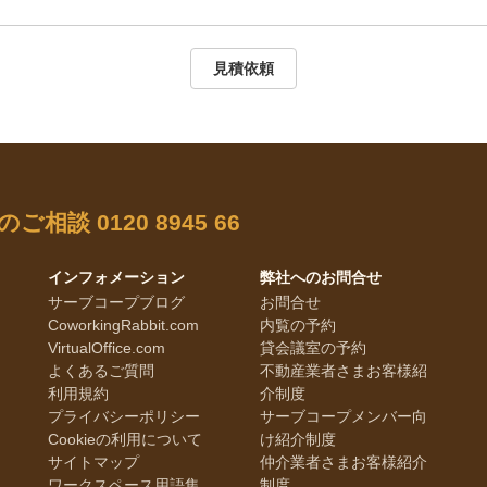
見積依頼
のご相談
0120 8945 66
インフォメーション
弊社へのお問合せ
サーブコープブログ
お問合せ
CoworkingRabbit.com
内覧の予約
VirtualOffice.com
貸会議室の予約
よくあるご質問
不動産業者さまお客様紹
利用規約
介制度
プライバシーポリシー
サーブコープメンバー向
Cookieの利用について
け紹介制度
サイトマップ
仲介業者さまお客様紹介
ワークスペース用語集
制度