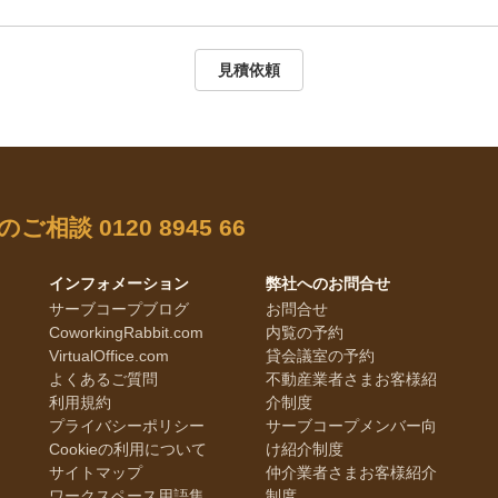
見積依頼
のご相談
0120 8945 66
インフォメーション
弊社へのお問合せ
サーブコープブログ
お問合せ
CoworkingRabbit.com
内覧の予約
VirtualOffice.com
貸会議室の予約
よくあるご質問
不動産業者さまお客様紹
利用規約
介制度
プライバシーポリシー
サーブコープメンバー向
Cookieの利用について
け紹介制度
サイトマップ
仲介業者さまお客様紹介
ワークスペース用語集
制度