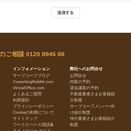
送信する
のご相談
0120 8945 66
インフォメーション
弊社へのお問合せ
サーブコープブログ
お問合せ
CoworkingRabbit.com
内覧の予約
VirtualOffice.com
貸会議室の予約
よくあるご質問
不動産業者さまお客様紹
利用規約
介制度
プライバシーポリシー
サーブコープメンバー向
Cookieの利用について
け紹介制度
サイトマップ
仲介業者さまお客様紹介
ワークスペース用語集
制度
テクノロジー ガイド