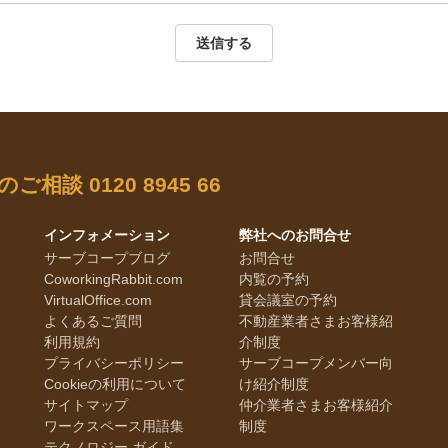
送信する
のご相談
0120 8945 66
インフォメーション
弊社へのお問合せ
サーブコープブログ
お問合せ
CoworkingRabbit.com
内覧の予約
VirtualOffice.com
貸会議室の予約
よくあるご質問
不動産業者さまお客様紹
利用規約
介制度
プライバシーポリシー
サーブコープメンバー向
Cookieの利用について
け紹介制度
サイトマップ
仲介業者さまお客様紹介
ワークスペース用語集
制度
テクノロジー ガイド