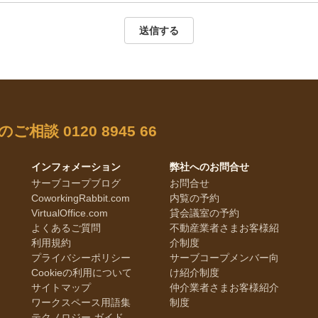
送信する
のご相談
0120 8945 66
インフォメーション
弊社へのお問合せ
サーブコープブログ
お問合せ
CoworkingRabbit.com
内覧の予約
VirtualOffice.com
貸会議室の予約
よくあるご質問
不動産業者さまお客様紹
利用規約
介制度
プライバシーポリシー
サーブコープメンバー向
Cookieの利用について
け紹介制度
サイトマップ
仲介業者さまお客様紹介
ワークスペース用語集
制度
テクノロジー ガイド