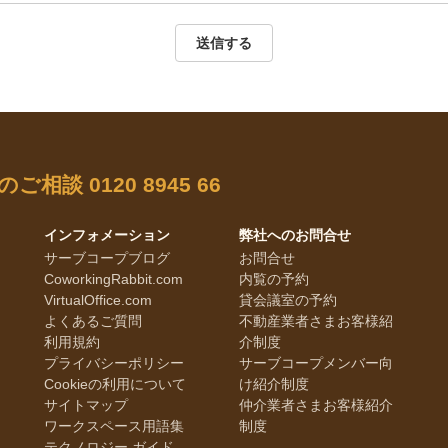
送信する
のご相談
0120 8945 66
インフォメーション
弊社へのお問合せ
サーブコープブログ
お問合せ
CoworkingRabbit.com
内覧の予約
VirtualOffice.com
貸会議室の予約
よくあるご質問
不動産業者さまお客様紹
利用規約
介制度
プライバシーポリシー
サーブコープメンバー向
Cookieの利用について
け紹介制度
サイトマップ
仲介業者さまお客様紹介
ワークスペース用語集
制度
テクノロジー ガイド