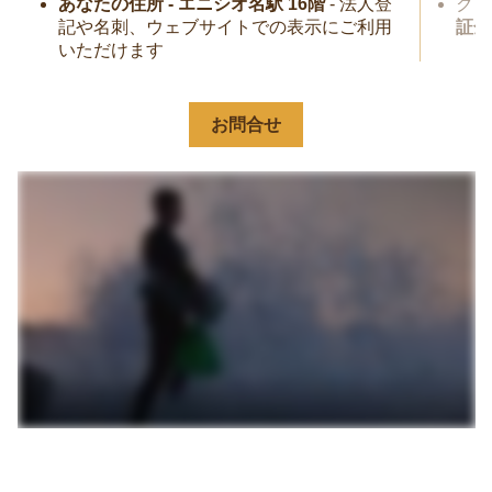
あなたの住所 - エニシオ名駅 16階
- 法人登
クレ
記や名刺、ウェブサイトでの表示にご利用
証金
いただけます
お問合せ