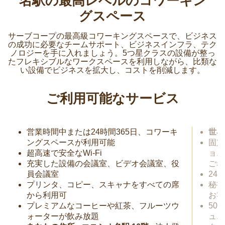
名駅の最高レベルのコワーキン
グスペース
サーブコープの最高級コワーキングスペースで、ビジネス
の成功に必要なチームサポート、ビジネスインフラ、テク
ノロジーを手に入れましょう。5つ星クラスの設備が整っ
たフレキシブルなワークスペースを利用しながら、比類な
い設備でビジネスを拡大し、コストを削減します。
ご利用可能なサービス
営業時間中または24時間365日、コワーキ
世界
ングスペースが利用可能
固定
超高速で安全なWi-Fi
ョニ
充実した設備の会議室、ビデオ会議室、役
ご希
員会議室
24
プリンタ、コピー、スキャナをすべての席
秘書
から利用可
お客
プレミアムなコーヒーや紅茶、フルーツウ
50
ォーターが飲み放題
ュニ