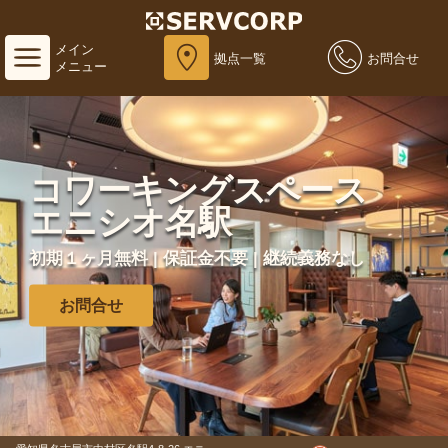
メイン
拠点一覧
お問合せ
メニュー
コワーキングスペース
エニシオ名駅
初期１ヶ月無料 | 保証金不要 | 継続義務なし
お問合せ