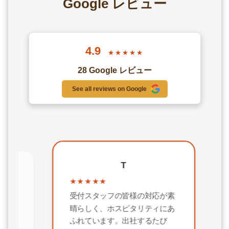
Google レビュー
4.9
★★★★★
28 Google レビュー
See all reviews on Google
T
子
★★★★★
★
受付スタッフの皆様の対応が素
は
名
晴らしく、ホスピタリティにあ
と
る
い
す
ふれています。出社するたび