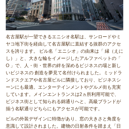
名古屋駅が一望できるエニシオ名駅は、サンロードやミ
ヤコ地下街を経由して名古屋駅に直結する抜群のアクセ
スを誇ります。 ビル名「エニシオ」の由来は「 縁（えに
し）」と、大きな輪をイメージしたアルファベットの「
O 」で、人・街・世界の絆を深めるビジネスの場と新し
いビジネスの 創造を夢見て名付けられました。ミッドラ
ンドスクエアや名古屋ビルに隣接しており、ビジネスシ
ーンにも最適。エンターテインメントやグルメ街も充実
しています。メインエントランスは2ヵ所利用可能で、
ビジネス街として知られる錦通りへと、高級ブランドが
揃う名駅通りどちらにもアクセスが可能です。
ビルの外装デザインに特徴があり、窓の大きさと角度を
意識して設計されました。建物の日射条件を踏まえ「日