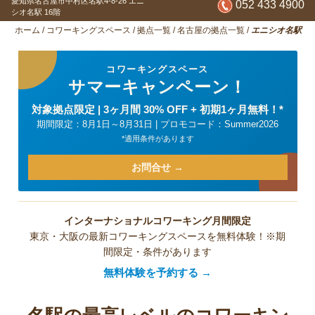
愛知県名古屋市中村区名駅4-8-26
エニ
052 433 4900
シオ名駅 16階
ホーム
/
コワーキングスペース
/
拠点一覧
/
名古屋の拠点一覧
/
エニシオ名駅
コワーキングスペース
サマーキャンペーン！
対象拠点限定 | 3ヶ月間 30% OFF + 初期1ヶ月無料！*
期間限定：8月1日～8月31日 | プロモコード：Summer2026
*適用条件があります
お問合せ →
インターナショナルコワーキング月間限定
東京・大阪の最新コワーキングスペースを無料体験！※期
間限定・条件があります
無料体験を予約する →