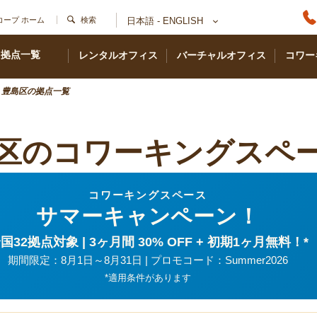
コープ ホーム
検索
日本語 - ENGLISH
拠点一覧
レンタルオフィス
バーチャルオフィス
コワー
豊島区の拠点一覧
区のコワーキングスペ
コワーキングスペース
サマーキャンペーン！
国32拠点対象 | 3ヶ月間 30% OFF + 初期1ヶ月無料！*
期間限定：8月1日～8月31日 | プロモコード：Summer2026
*適用条件があります