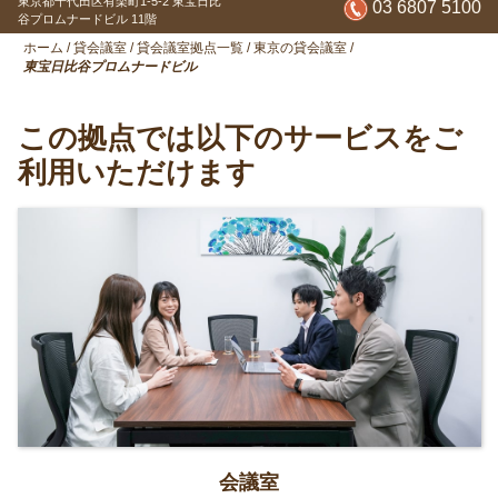
東京都千代田区有楽町1-5-2
東宝日比
03 6807 5100
谷プロムナードビル 11階
ホーム
/
貸会議室
/
貸会議室拠点一覧
/
東京の貸会議室
/
東宝日比谷プロムナードビル
この拠点では以下のサービスをご
利用いただけます
会議室