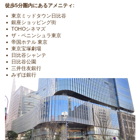
徒歩5分圏内にあるアメニティ:
東京ミッドタウン日比谷
銀座ショッピング街
TOHOシネマズ
ザ・ペニンシュラ東京
帝国ホテル 東京
東京宝塚劇場
日比谷シャンテ
日比谷公園
三井住友銀行
みずほ銀行