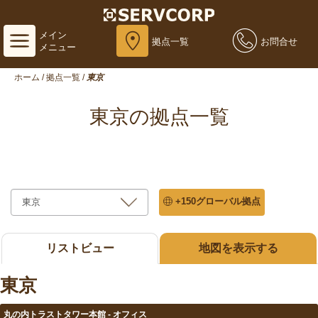
メイン
拠点一覧
お問合せ
メニュー
ホーム
/
拠点一覧
/
東京
東京の拠点一覧
+150グローバル拠点
リストビュー
地図を表示する
東京
丸の内トラストタワー本館 - オフィス