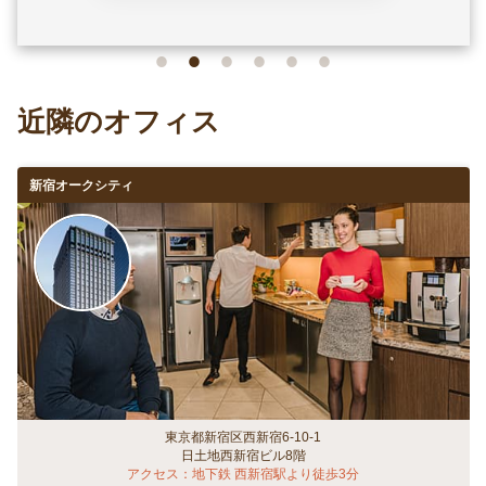
スもイス・テーブルともに十分
シ
駅
な数があり、ハイテーブルもあ
に
るので気分転換に立って仕事を
境
することも出来ます。 貸し会議
き
室も大小の大きさを選べるので
ら
便利です。 各サーブコープ共通
す
ですが、コピー機やフリードリ
ンクも利用可能な点が良いで
す。 野村ビルのスタッフの方々
はとてもフレンドリーかつ笑顔
近隣のオフィス
でいつも対応してくださるので
出社するのが楽しみになりま
新宿オークシティ
す。 個室の通話ブース数が2つ
しかなく満席のことが多々ある
ので数が増えると嬉しいです
ね。