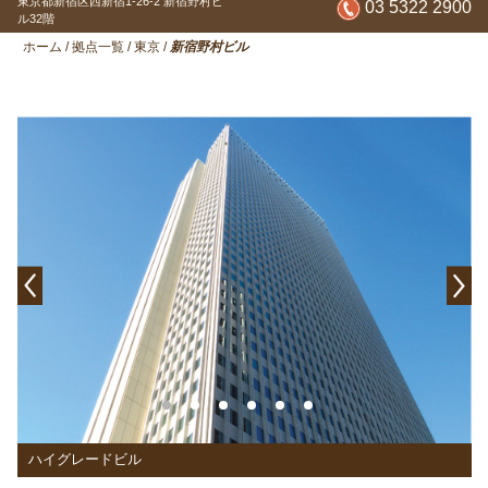
東京都新宿区西新宿1-26-2
新宿野村ビ
03 5322 2900
ル32階
ホーム
/
拠点一覧
/
東京
/
新宿野村ビル
ハイグレードビル