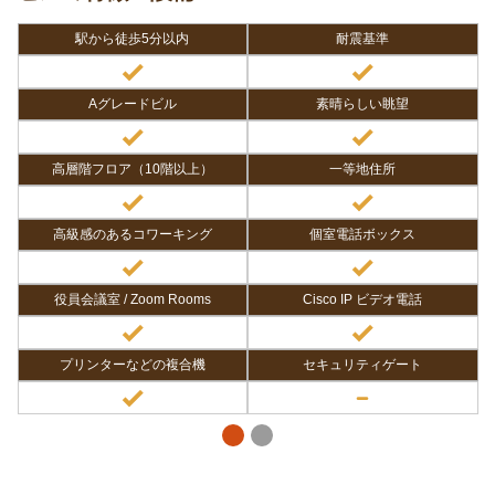
駅から徒歩5分以内
耐震基準
Aグレードビル
素晴らしい眺望
高層階フロア（10階以上）
一等地住所
高級感のあるコワーキング
個室電話ボックス
役員会議室 / Zoom Rooms
Cisco IP ビデオ電話
プリンターなどの複合機
セキュリティゲート