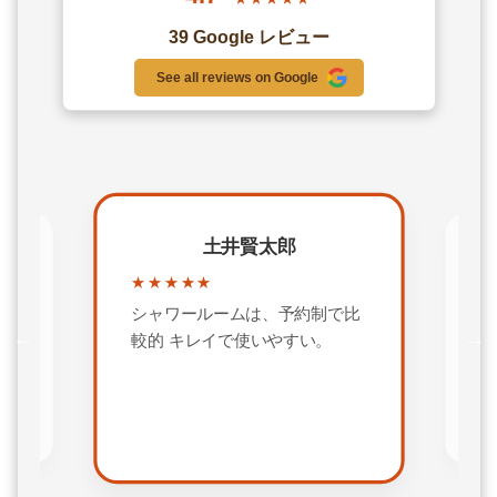
39 Google レビュー
See all reviews on Google
Sho Y
★★★★★
★
外資企業の日本オフィスとして
比
新
利用しています。 丸ノ内線の西
タ
し
新宿駅から地下通路で直結して
が
いて天気が悪い日でも移動しや
ら
すいです。 中は清潔感があり、
イ
掃除も行き届いていて気持ちが
フ
いいです。コワーキングスペー
し