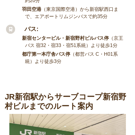
約20分
羽田空港
（東京国際空港）から新宿駅西口ま
で、エアポートリムジンバスで約35分
バス:
新宿センタービル・新宿野村ビルバス停
（京王
バス 宿32・宿33・宿51系統）より徒歩1分
都庁第一本庁舎バス停
（都営バス C・H01系
統）より徒歩3分
JR新宿駅からサーブコープ新宿野
村ビルまでのルート案内