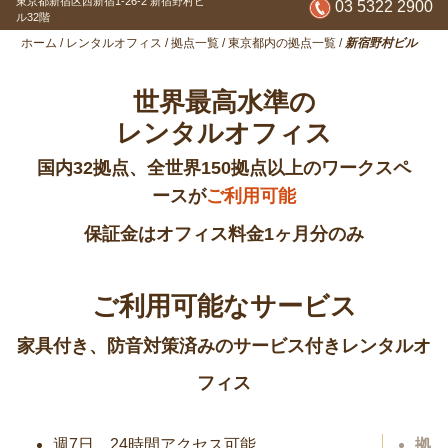
東京都新宿区西新宿1-26-2
新宿野村ビ
03 5322 2900
ル32階
ホーム
/
レンタルオフィス
/
拠点一覧
/
東京都内の拠点一覧
/
新宿野村ビル
世界最高水準の
レンタルオフィス
国内32拠点、全世界150拠点以上のワークスペ
ースが
ご利用可能
保証金はオフィス料金1ヶ月分のみ
ご利用可能なサービス
家具付き、防音対策済みのサービス付きレンタルオ
フィス
週7日、24時間アクセス可能
拠点