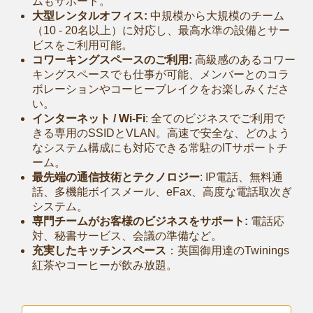
ムもサポート。
大型レンタルオフィス:
中規模から大規模のチーム
（10 - 20名以上）に対応し、最高水準の設備とサー
ビスをご利用可能。
コワーキングスペースのご利用:
高級感のあるコワー
キングスペースでも仕事が可能、メンバーとのコラ
ボレーションやコーヒーブレイクをお楽しみくださ
い。
インターネット / Wi-Fi
: 全てのビジネスでご利用で
きる専用のSSIDとVLAN。高速で安全な、どのよう
なシステム構成にも対応できる常駐のITサポートチ
ーム。
最先端の通信技術とテクノロジー
: IP電話、無料通
話、多機能ボイスメール、eFax、高度な電話取次ぎ
システム。
専門チームがお客様のビジネスをサポート:
電話応
対、秘書サービス、会議の準備など。
充実したキッチンスペース
：英国御用達のTwinings
紅茶やコーヒーが飲み放題。