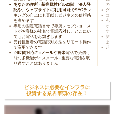
あなたの住所 - 新宿野村ビル32階 法人登
のビ
記や、ウェブサイトに利用可能
でSEOラン
ダイ
キングの向上にも貢献しビジネスの信頼感
コワ
を高めます
充実
専用の固定電話番号で専属レセプショニス
オ会
トがお客様の社名で電話応対し、どこにい
す
てもお電話をお繋ぎします
契約
受付担当者の電話応対方法をリモート操作
まで
で変更できます
超高
24時間対応のEメールや携帯電話で受信可
能な多機能ボイスメール - 重要な電話を取
り逃すことはありません
ビジネスに必要なインフラに
投資する業界筆頭の存在！