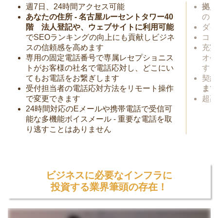
週7日、24時間アクセス可能
拠点
あなたの住所 - 名古屋ルーセントタワー40
のビ
階 法人登記や、ウェブサイトに利用可能
ダイ
でSEOランキングの向上にも貢献しビジネ
コワ
スの信頼感を高めます
充実
専用の固定電話番号で専属レセプショニス
オ会
トがお客様の社名で電話応対し、どこにい
す
てもお電話をお繋ぎします
契約
受付担当者の電話応対方法をリモート操作
まで
で変更できます
超高
24時間対応のEメールや携帯電話で受信可
能な多機能ボイスメール - 重要な電話を取
り逃すことはありません
ビジネスに必要なインフラに
投資する業界筆頭の存在！