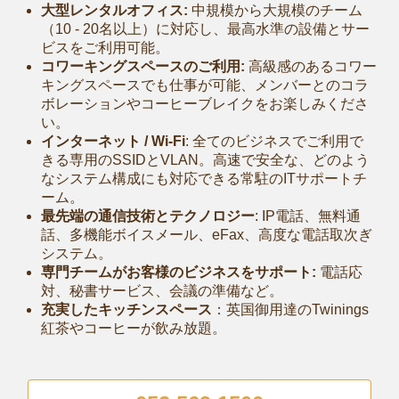
大型レンタルオフィス:
中規模から大規模のチーム
（10 - 20名以上）に対応し、最高水準の設備とサー
ビスをご利用可能。
コワーキングスペースのご利用:
高級感のあるコワー
キングスペースでも仕事が可能、メンバーとのコラ
ボレーションやコーヒーブレイクをお楽しみくださ
い。
インターネット / Wi-Fi
: 全てのビジネスでご利用で
きる専用のSSIDとVLAN。高速で安全な、どのよう
なシステム構成にも対応できる常駐のITサポートチ
ーム。
最先端の通信技術とテクノロジー
: IP電話、無料通
話、多機能ボイスメール、eFax、高度な電話取次ぎ
システム。
専門チームがお客様のビジネスをサポート:
電話応
対、秘書サービス、会議の準備など。
充実したキッチンスペース
：英国御用達のTwinings
紅茶やコーヒーが飲み放題。