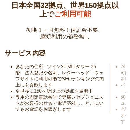
日本全国32拠点、世界150拠点以
上で
ご利用可能
初期１ヶ月無料！保証金不要、
継続利用の義務無し
サービス内容
あなたの住所 - ツイン21 MIDタワー 35
24
階 法人登記や名刺、レターヘッド、ウェ
可能
ブサイトに利用可能でSEOランキングの向
を取
上にも貢献します
バイ
全世界に150ヶ所以上の拠点を展開中
ーム
専用の固定電話番号で専属レセプショニス
50
トがお客様の社名で電話応対し、どこにい
ュニ
てもお電話をお繋ぎします
充実
オ会
す