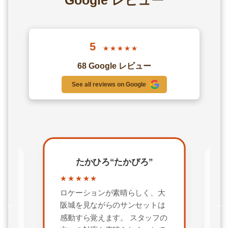
5
★★★★★
68 Google レビュー
See all reviews on Google
たかひろ“たかぴろ”
RYOTA NITTA
★★★★★
★★★★★
ロケーションが素晴らしく、大
OBP(大阪ビジネスパーク
阪城を見ながらのサンセットは
心部にある、ツイン21MI
感動すら覚えます。 スタッフの
ーの35Fにオープンした
方々の対応も素晴らしく、とて
ブコープの見学に訪れま