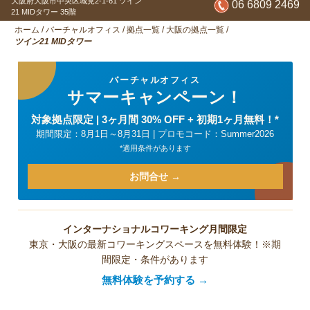
大阪府大阪市中央区城見2-1-61
ツイン
06 6809 2469
21 MIDタワー 35階
ホーム
/
バーチャルオフィス
/
拠点一覧
/
大阪の拠点一覧
/
ツイン21 MIDタワー
バーチャルオフィス
サマーキャンペーン！
対象拠点限定 | 3ヶ月間 30% OFF + 初期1ヶ月無料！*
期間限定：8月1日～8月31日 | プロモコード：Summer2026
*適用条件があります
お問合せ →
インターナショナルコワーキング月間限定
東京・大阪の最新コワーキングスペースを無料体験！※期
間限定・条件があります
無料体験を予約する →