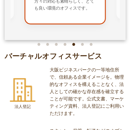
も良い環境のオフィスです。
Osaka Metro 大阪ビジ
ク駅 徒歩1分 京阪本線 
徒歩5分 サービスオフィ
ては見た目の高級感もさ
ながら、通信環境の自由
さや、受付スタッフによ
キシブルな電話応対が可
との他、スタッフの方は
英語と日本語のバイリン
中にはトリリンガル、ク
ンガルまでいるそうです。
を開始した瞬間から、優
材の手を借りられること
バーチャルオフィスサービス
いに事業発展のサポート
と思います。 おそらく、
大阪ビジネスパークの一等地住所
見るより実際に訪れて体
で、信頼ある企業イメージを。物理
方が、何倍もその価値を
的なオフィスを構えることなく、法
ことができるでしょう。 
人としての確かな存在感を確立する
手企業との身近なお付き