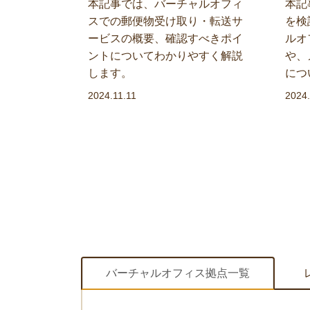
本記事では、バーチャルオフィ
本記
スでの郵便物受け取り・転送サ
を検
オフィスを
ービスの概要、確認すべきポイ
ルオ
合のメリッ
ントについてわかりやすく解説
や、
や行政書士
します。
につ
のお客様に
るサーブコ
2024.11.11
2024.
ビスについ
バーチャルオフィス拠点一覧