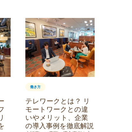
知識・ノウ
理想的
境整備
務を快
やアイ
理想的な
ために必
働き方
について
さ、温度
ー
テレワークとは？ リ
ら導入す
フ
モートワークとの違
管理に欠
リ
いやメリット、企業
基準規則
を
の導入事例を徹底解説
2025.01.07