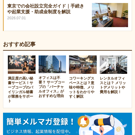
東京での会社設立完全ガイド｜手続き
や起業支援・助成金制度を解説
2026.07.01
おすすめ記事
オフィスは不
満足度の高い秘
コワーキングス
レンタルオフィ
要？ サーブコー
書サービス！サ
ペースとは？意
スとは？ メリッ
プの「バーチャ
ーブコープのバ
味や特徴、メリ
トデメリットや
ルオフィス」が
イリンガル秘書
ットをわかりや
費用を解説！
おすすめな理由
が業務をサポー
すく解説
ト