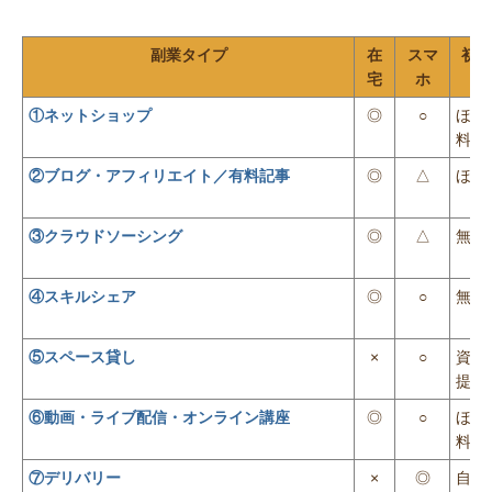
副業タイプ
在
スマ
初期
宅
ホ
①ネットショップ
◎
○
ほぼ
料〜
②ブログ・アフィリエイト／有料記事
◎
△
ほぼ
③クラウドソーシング
◎
△
無料
④スキルシェア
◎
○
無料
⑤スペース貸し
×
○
資産
提
⑥動画・ライブ配信・オンライン講座
◎
○
ほぼ
料〜
⑦デリバリー
×
◎
自転